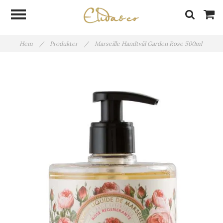
Hem
/
Produkter
/
Marseille Handtvål Garden Rose 500ml