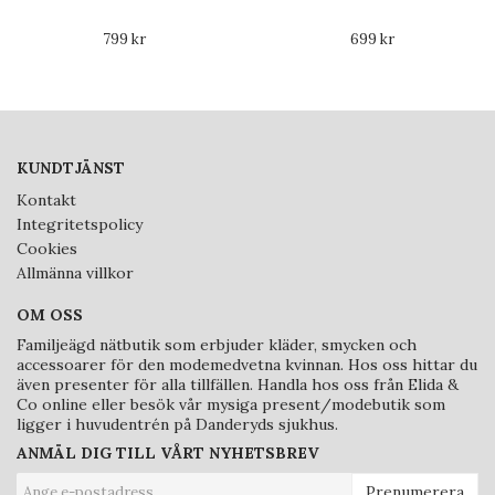
799 kr
699 kr
KUNDTJÄNST
Kontakt
Integritetspolicy
Cookies
Allmänna villkor
OM OSS
Familjeägd nätbutik som erbjuder kläder, smycken och
accessoarer för den modemedvetna kvinnan. Hos oss hittar du
även presenter för alla tillfällen. Handla hos oss från Elida &
Co online eller besök vår mysiga present/modebutik som
ligger i huvudentrén på Danderyds sjukhus.
ANMÄL DIG TILL VÅRT NYHETSBREV
Prenumerera